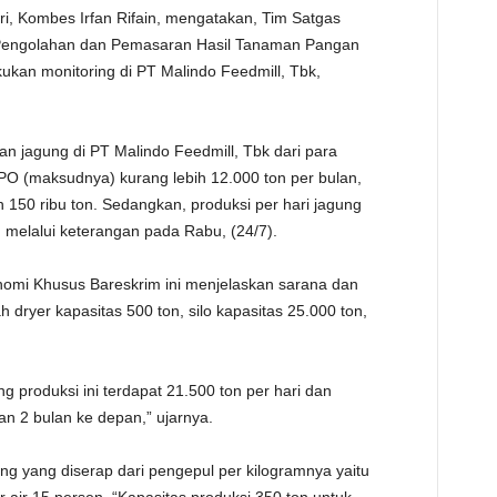
i, Kombes Irfan Rifain, mengatakan, Tim Satgas
TE
 Pengolahan dan Pemasaran Hasil Tanaman Pangan
kan monitoring di PT Malindo Feedmill, Tbk,
n jagung di PT Malindo Feedmill, Tbk dari para
PO (maksudnya) kurang lebih 12.000 ton per bulan,
h 150 ribu ton. Sedangkan, produksi per hari jagung
n melalui keterangan pada Rabu, (24/7).
onomi Khusus Bareskrim ini menjelaskan sarana dan
ah dryer kapasitas 500 ton, silo kapasitas 25.000 ton,
produksi ini terdapat 21.500 ton per hari dan
an 2 bulan ke depan,” ujarnya.
 yang diserap dari pengepul per kilogramnya yaitu