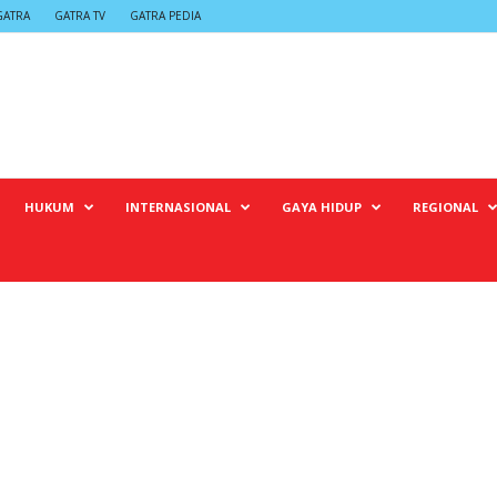
GATRA
GATRA TV
GATRA PEDIA
HUKUM
INTERNASIONAL
GAYA HIDUP
REGIONAL