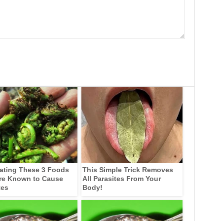
ating These 3 Foods
This Simple Trick Removes
re Known to Cause
All Parasites From Your
tes
Body!