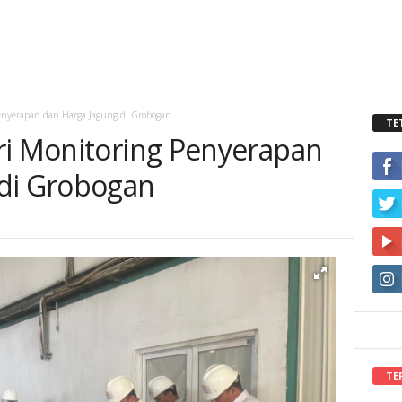
Penyerapan dan Harga Jagung di Grobogan
TE
ri Monitoring Penyerapan
 di Grobogan