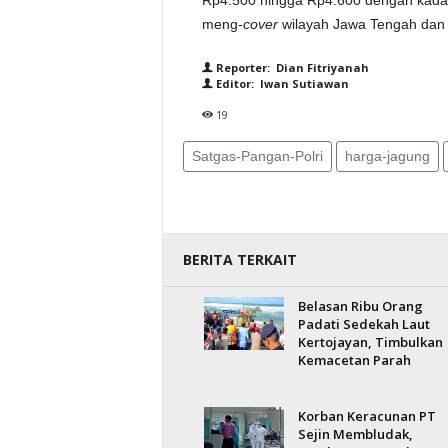
Rp4.500 hingga Rp4.600 dengan kadar 
meng-
cover
wilayah Jawa Tengah dan DI
Reporter: Dian Fitriyanah
Editor: Iwan Sutiawan
19
Satgas-Pangan-Polri
harga-jagung
BERITA TERKAIT
Belasan Ribu Orang
Padati Sedekah Laut
Kertojayan, Timbulkan
Kemacetan Parah
Korban Keracunan PT
Sejin Membludak,