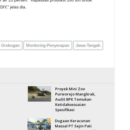
air 15 persen. “Kapasitas produksi 350 ton untuk
Y,” jelas dia.
Grobogan
Monitoring-Penyerapan
Jawa-Tengah
Proyek Mini Zoo
Purworejo Mangkrak,
Audit BPK Temukan
Ketidaksesuaian
Spesifikasi
Dugaan Keracunan
Massal PT Sejin Pati