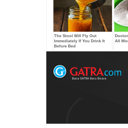
The Stool Will Fly Out
Doctor
Immediately If You Drink It
All Wo
Before Bed
Baca GATRA Baru Bicara