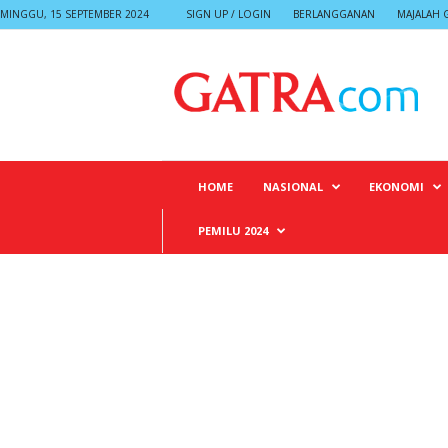
MINGGU, 15 SEPTEMBER 2024
SIGN UP / LOGIN
BERLANGGANAN
MAJALAH 
G
A
T
R
A
HOME
NASIONAL
EKONOMI
PEMILU 2024