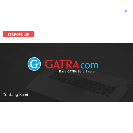
TERPOPULER
Baca GATRA Baru Bicara
Tentang Kami
Pedoman Media Siber
Karir
Beriklan
Disclaimer