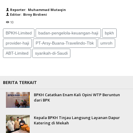
Reporter: Muhammad Mutaqin
Editor: Birny Birdieni
10
BPKH-Limited
badan-pengelola-keuangan-haji
bpkh
provider-haji
PT-Arsy-Buana-Travelindo-Tbk
umroh
ABT-Limited
syarikah-di-Saudi
BERITA TERKAIT
BPKH Catatkan Enam Kali Opini WTP Beruntun
dari BPK
Kepala BPKH Tinjau Langsung Layanan Dapur
Katering di Mekah