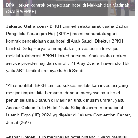
BPKH teken kontrak pengelolaan hotel di Mekkah dan Madinah.
(GATRA/BPKH)
Jakarta, Gatra.com -
BPKH Limited selaku anak usaha Badan
Pengelola Keuangan Haji (BPKH) resmi menandatangani
kontrak pengelolaan dua hotel di Arab Saudi. Direktur BPKH
Limited, Sidiq Haryono mengatakan, investasi ini terwujud
melalui kolaborasi BPKH Limited bersama Anak usaha emiten
service provider haji dan umroh, PT Arsy Buana Travelindo Tbk
yaitu ABT Limited dan syarikah di Saudi.
“Alhamdulillah BPKH Limited sukses melakukan investasi yang
menjadi impian kita bersama, dengan menyewa satu hotel
penuh selama 3 tahun di Madinah untuk musim umrah, yaitu
Anshar Golden Tulip Hotel,” kata Sidiq di acara International
Islamic Expo (IIE) 2024 yg digelar di Jakarta Convention Center,
Jumat (26/7).
Anshar Golden Tulip merupakan hotel bintang 3 yang memiliki