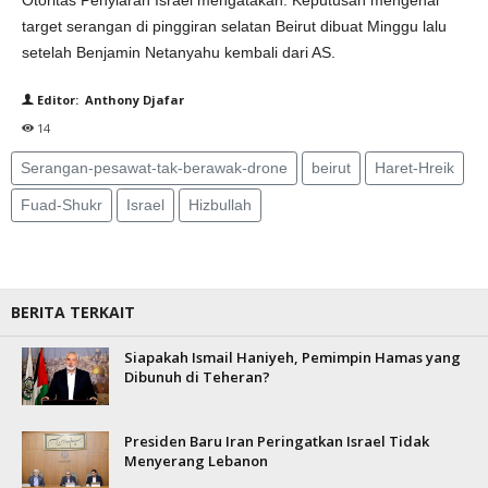
Otoritas Penyiaran Israel mengatakan: Keputusan mengenai
target serangan di pinggiran selatan Beirut dibuat Minggu lalu
setelah Benjamin Netanyahu kembali dari AS.
Editor: Anthony Djafar
14
Serangan-pesawat-tak-berawak-drone
beirut
Haret-Hreik
Fuad-Shukr
Israel
Hizbullah
BERITA TERKAIT
Siapakah Ismail Haniyeh, Pemimpin Hamas yang
Dibunuh di Teheran?
Presiden Baru Iran Peringatkan Israel Tidak
Menyerang Lebanon