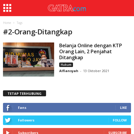
Home
Tags
#
2-Orang-Ditangkap
Belanja Online dengan KTP
Orang Lain, 2 Penjahat
Ditangkap
Hukum
Alfiansyah
-
13 Oktober 2021
TETAP TERHUBUNG
Fans
LIKE
Followers
FOLLOW
Subscribers
SUBSCRIBE