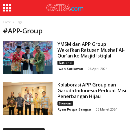
Home
Tags
#
APP-Group
YMSM dan APP Group
Wakafkan Ratusan Mushaf Al-
Qur'an ke Masjid Istiqlal
Nasional
Iwan Sutiawan
-
06 April 2024
Kolaborasi APP Group dan
Garuda Indonesia Perkuat Misi
Penerbangan Hijau
Ekonomi
Ryan Puspa Bangsa
-
05 Maret 2024