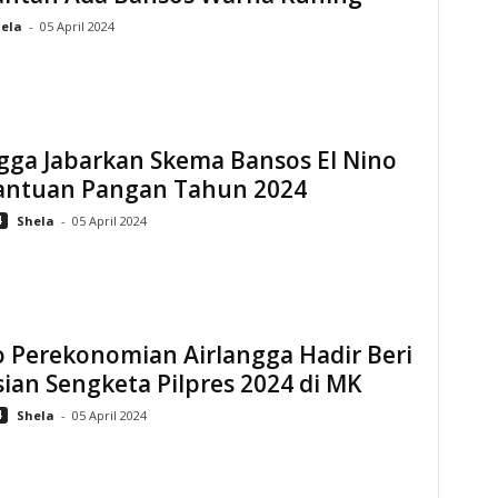
hela
-
05 April 2024
gga Jabarkan Skema Bansos El Nino
antuan Pangan Tahun 2024
4
Shela
-
05 April 2024
 Perekonomian Airlangga Hadir Beri
ian Sengketa Pilpres 2024 di MK
4
Shela
-
05 April 2024