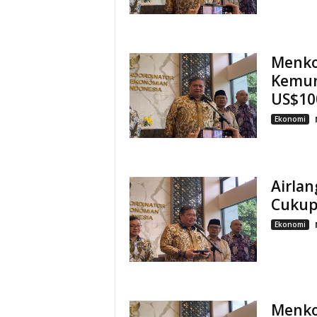
Menko
Kemun
US$100
Ekonomi
Airla
Cukup
Ekonomi
Menko