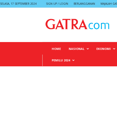
SELASA, 17 SEPTEMBER 2024
SIGN UP / LOGIN
BERLANGGANAN
MAJALAH GA
G
A
T
R
A
HOME
NASIONAL
EKONOMI
PEMILU 2024