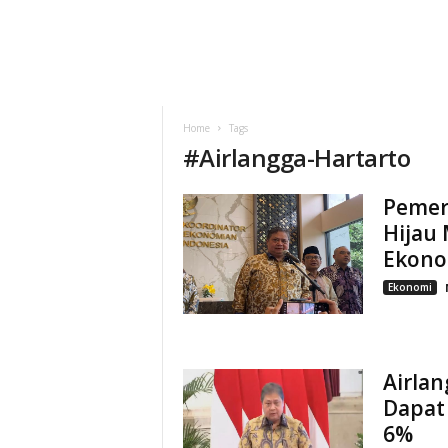
Home
Tags
#
Airlangga-Hartarto
Pemer
Hijau
Ekono
Ekonomi
Airla
Dapat
6%