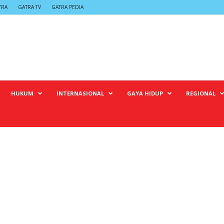
TRA
GATRA TV
GATRA PEDIA
HUKUM
INTERNASIONAL
GAYA HIDUP
REGIONAL