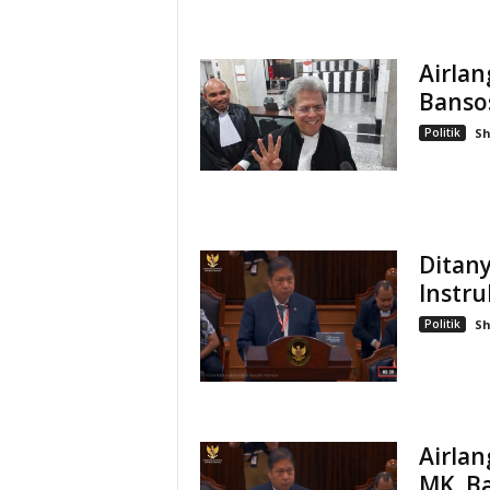
Airlan
Bansos
Politik
S
Ditan
Instru
Politik
S
Airla
MK, B