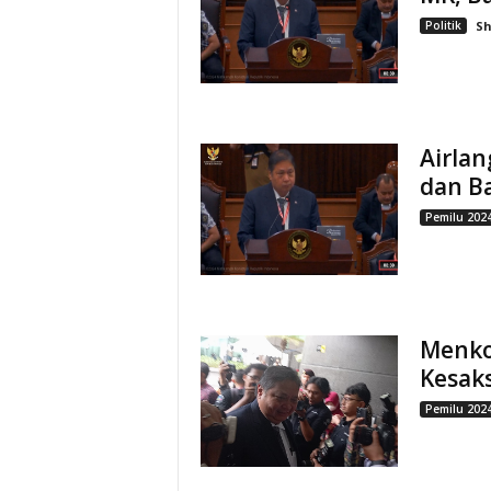
Politik
S
Airlan
dan B
Pemilu 202
Menko
Kesaks
Pemilu 202