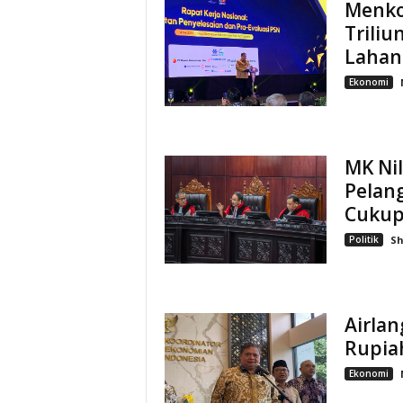
Menko
Triliu
Lahan
Ekonomi
MK Nil
Pelan
Cukup
Politik
S
Airlan
Rupia
Ekonomi