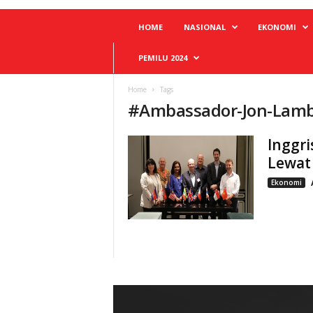
HOME
NASIONAL
EKONOMI
PEMILU 2024
Home
Tags
#
Ambassador-Jon-Lam
Inggr
Lewat 
Ekonomi