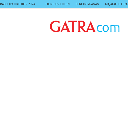
RABU, 09 OKTOBER 2024
SIGN UP / LOGIN
BERLANGGANAN
MAJALAH GATRA
G
A
T
R
A