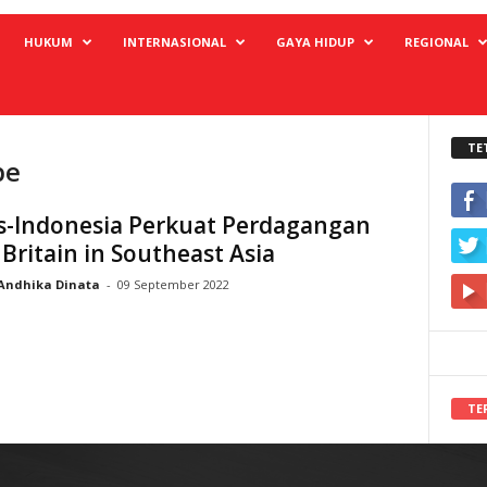
HUKUM
INTERNASIONAL
GAYA HIDUP
REGIONAL
TE
be
is-Indonesia Perkuat Perdagangan
Britain in Southeast Asia
Andhika Dinata
-
09 September 2022
TE