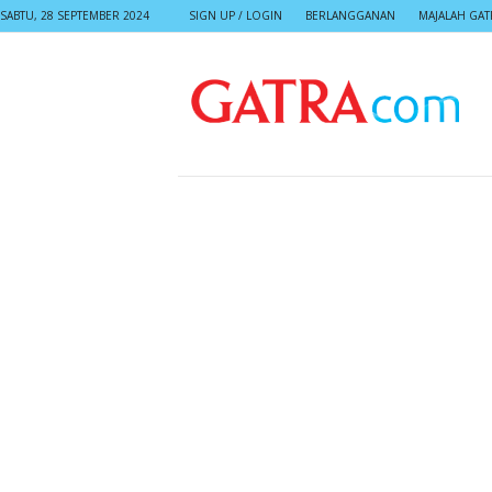
SABTU, 28 SEPTEMBER 2024
SIGN UP / LOGIN
BERLANGGANAN
MAJALAH GAT
G
A
T
R
A