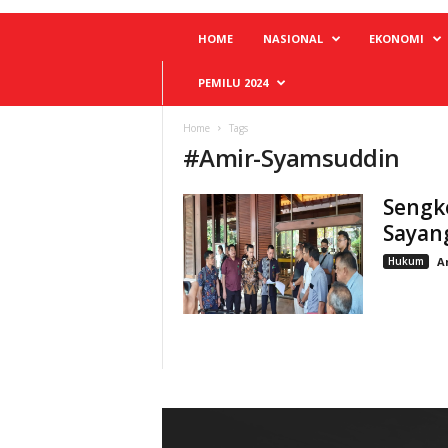
HOME
NASIONAL
EKONOMI
PEMILU 2024
Home
Tags
#
Amir-Syamsuddin
Sengk
Sayan
Hukum
A