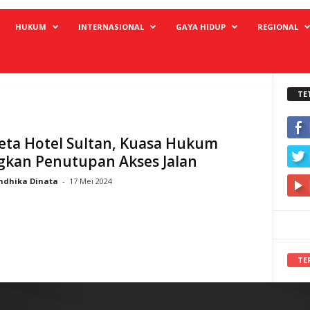
HUKUM
INTERNASIONAL
GAYA HIDUP
REGIONAL
TE
eta Hotel Sultan, Kuasa Hukum
gkan Penutupan Akses Jalan
ndhika Dinata
-
17 Mei 2024
TE