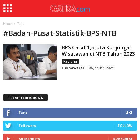
Home
Tags
#
Badan-Pusat-Statistik-BPS-NTB
BPS Catat 1,5 Juta Kunjungan
Wisatawan di NTB Tahun 2023
Regional
Hernawardi
-
06 Januari 2024
TETAP TERHUBUNG
Fans
LIKE
Followers
FOLLOW
Subscribers
SUBSCRIBE