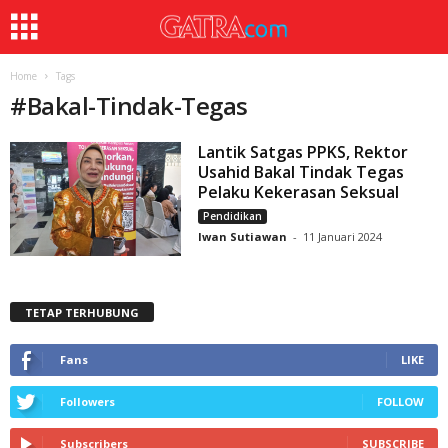
Home
Tags
#
Bakal-Tindak-Tegas
Lantik Satgas PPKS, Rektor
Usahid Bakal Tindak Tegas
Pelaku Kekerasan Seksual
Pendidikan
Iwan Sutiawan
-
11 Januari 2024
TETAP TERHUBUNG
Fans
LIKE
Followers
FOLLOW
Subscribers
SUBSCRIBE