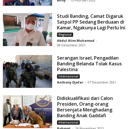
Birny
-
15 Februari 2022
Studi Banding, Camat Digaruk
Satpol PP Sedang Berduaan di
Kamar, Ngakunya Lagi Perlu Ini
Regional
Abdul Alim Muhamad
-
08 Desember 2021
Serangan Israel, Pengadilan
Banding Belanda Tolak Kasus
Palestina
Internasional
Anthony Djafar
-
07 Desember 2021
Didiskualifikasi dari Calon
Presiden, Orang-orang
Bersenjata Menghadang
Banding Anak Gaddafi
Internasional
Rohmat
-
26 November 2021