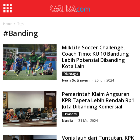
Home
Tags
#
Banding
MilkLife Soccer Challenge,
Coach Timo: KU 10 Bandung
Lebih Potensial Dibanding
Kota Lain
Olahraga
Iwan Sutiawan
-
25 Juni 2024
Pemerintah Klaim Angsuran
KPR Tapera Lebih Rendah Rp1
Juta Dibanding Komersial
Ekonomi
Nadia
-
31 Mei 2024
Vonis Jauh dari Tuntutan, KPK