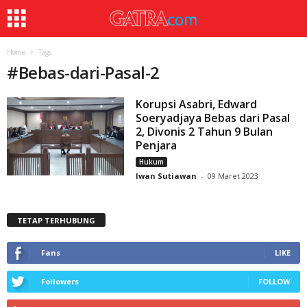
Home
Tags
#
Bebas-dari-Pasal-2
Korupsi Asabri, Edward
Soeryadjaya Bebas dari Pasal
2, Divonis 2 Tahun 9 Bulan
Penjara
Hukum
Iwan Sutiawan
-
09 Maret 2023
TETAP TERHUBUNG
Fans
LIKE
Followers
FOLLOW