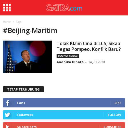
Home
Tags
#
Beijing-Maritim
Tolak Klaim Cina di LCS, Sikap
Tegas Pompeo, Konflik Baru?
Internasional
Andhika Dinata
-
14 Juli 2020
TETAP TERHUBUNG
Fans
LIKE
Followers
FOLLOW
Subscribers
SUBSCRIBE