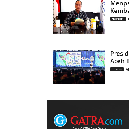
Menper
Kemba
Ekonomi
Presi
Aceh B
Hukum
A
Baca GATRA Baru Bicara