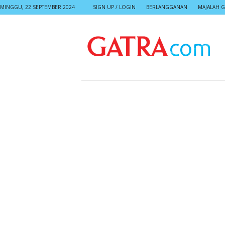
MINGGU, 22 SEPTEMBER 2024
SIGN UP / LOGIN
BERLANGGANAN
MAJALAH G
G
A
T
R
A