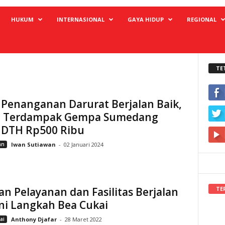
HUKUM
INTERNASIONAL
GAYA HIDUP
REGIONAL
TE
 Penanganan Darurat Berjalan Baik,
 Terdampak Gempa Sumedang
i DTH Rp500 Ribu
an
Iwan Sutiawan
-
02 Januari 2024
TE
an Pelayanan dan Fasilitas Berjalan
Ini Langkah Bea Cukai
ai
Anthony Djafar
-
28 Maret 2022