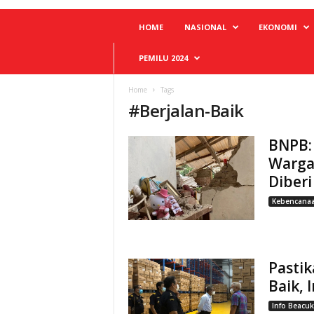
HOME
NASIONAL
EKONOMI
PEMILU 2024
Home
Tags
#
Berjalan-Baik
BNPB:
Warga
Diber
Kebencana
Pastik
Baik, 
Info Beacuk