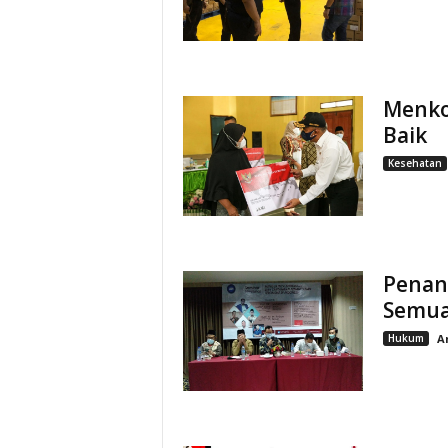
Menko
Baik
Kesehatan
Penang
Semua
Hukum
A