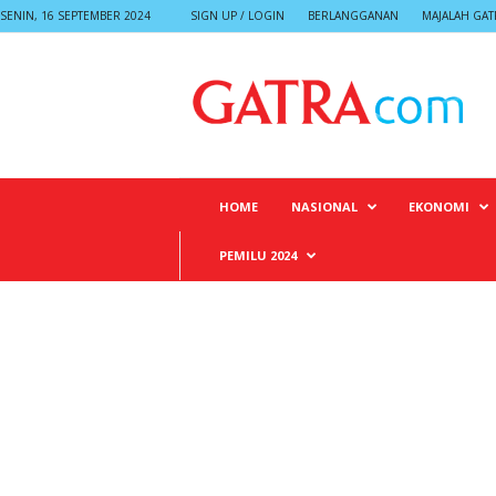
SENIN, 16 SEPTEMBER 2024
SIGN UP / LOGIN
BERLANGGANAN
MAJALAH GAT
G
A
T
R
A
HOME
NASIONAL
EKONOMI
PEMILU 2024