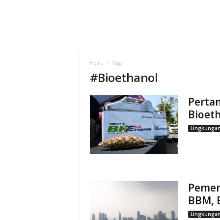
Home
Tags
#
Bioethanol
Perta
Bioeth
Lingkunga
Pemeri
BBM, B
Lingkunga