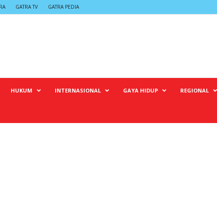
RA
GATRA TV
GATRA PEDIA
HUKUM
INTERNASIONAL
GAYA HIDUP
REGIONAL