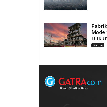
Pabrik
Moder
Dukung
Ekonomi
Baca GATRA Baru Bicara