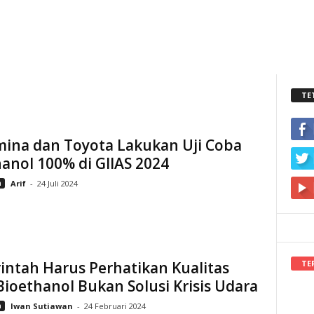
TE
mina dan Toyota Lakukan Uji Coba
anol 100% di GIIAS 2024
n
Arif
-
24 Juli 2024
TE
ntah Harus Perhatikan Kualitas
ioethanol Bukan Solusi Krisis Udara
n
Iwan Sutiawan
-
24 Februari 2024