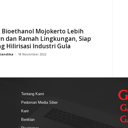
 Bioethanol Mojokerto Lebih
n dan Ramah Lingkungan, Siap
 Hilirisasi Industri Gula
Sandika
-
18 November 2022
Tentang Kami
Pedoman Media Siber
Karir
Beriklan