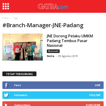
Home
Tags
#
Branch-Manager-JNE-Padang
JNE Dorong Pelaku UMKM
Padang Tembus Pasar
Nasional
Ekonomi
Nella
-
09 Agustus 2019
TETAP TERHUBUNG
Fans
LIKE
Followers
FOLLOW
Subscribers
SUBSCRIBE