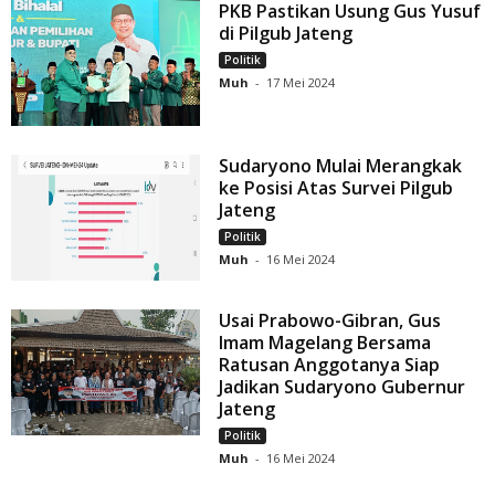
PKB Pastikan Usung Gus Yusuf
di Pilgub Jateng
Politik
Muh
-
17 Mei 2024
Sudaryono Mulai Merangkak
ke Posisi Atas Survei Pilgub
Jateng
Politik
Muh
-
16 Mei 2024
Usai Prabowo-Gibran, Gus
Imam Magelang Bersama
Ratusan Anggotanya Siap
Jadikan Sudaryono Gubernur
Jateng
Politik
Muh
-
16 Mei 2024