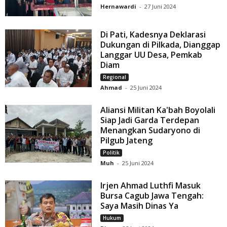
Hernawardi
-
27 Juni 2024
Di Pati, Kadesnya Deklarasi
Dukungan di Pilkada, Dianggap
Langgar UU Desa, Pemkab
Diam
Regional
Ahmad
-
25 Juni 2024
Aliansi Militan Ka'bah Boyolali
Siap Jadi Garda Terdepan
Menangkan Sudaryono di
Pilgub Jateng
Politik
Muh
-
25 Juni 2024
Irjen Ahmad Luthfi Masuk
Bursa Cagub Jawa Tengah:
Saya Masih Dinas Ya
Hukum