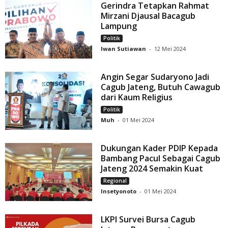
Gerindra Tetapkan Rahmat
Mirzani Djausal Bacagub
Lampung
Politik
Iwan Sutiawan
-
12 Mei 2024
Angin Segar Sudaryono Jadi
Cagub Jateng, Butuh Cawagub
dari Kaum Religius
Politik
Muh
-
01 Mei 2024
Dukungan Kader PDIP Kepada
Bambang Pacul Sebagai Cagub
Jateng 2024 Semakin Kuat
Regional
Insetyonoto
-
01 Mei 2024
LKPI Survei Bursa Cagub