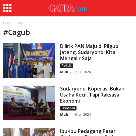
Home
Tags
#
Cagub
Dilirik PAN Maju di Pilgub
Jateng, Sudaryono: Kita
Mengalir Saja
Politik
Muh
-
17 Juli 2024
Sudaryono: Koperasi Bukan
Usaha Kecil, Tapi Raksasa
Ekonomi
Ekonomi
Muh
-
16 Juli 2024
Ibu-ibu Pedagang Pasar