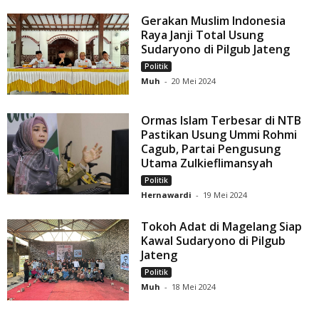
Gerakan Muslim Indonesia
Raya Janji Total Usung
Sudaryono di Pilgub Jateng
Politik
Muh
-
20 Mei 2024
Ormas Islam Terbesar di NTB
Pastikan Usung Ummi Rohmi
Cagub, Partai Pengusung
Utama Zulkieflimansyah
Politik
Hernawardi
-
19 Mei 2024
Tokoh Adat di Magelang Siap
Kawal Sudaryono di Pilgub
Jateng
Politik
Muh
-
18 Mei 2024