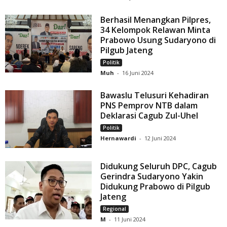
Berhasil Menangkan Pilpres,
34 Kelompok Relawan Minta
Prabowo Usung Sudaryono di
Pilgub Jateng
Politik
Muh
-
16 Juni 2024
Bawaslu Telusuri Kehadiran
PNS Pemprov NTB dalam
Deklarasi Cagub Zul-Uhel
Politik
Hernawardi
-
12 Juni 2024
Didukung Seluruh DPC, Cagub
Gerindra Sudaryono Yakin
Didukung Prabowo di Pilgub
Jateng
Regional
M
-
11 Juni 2024