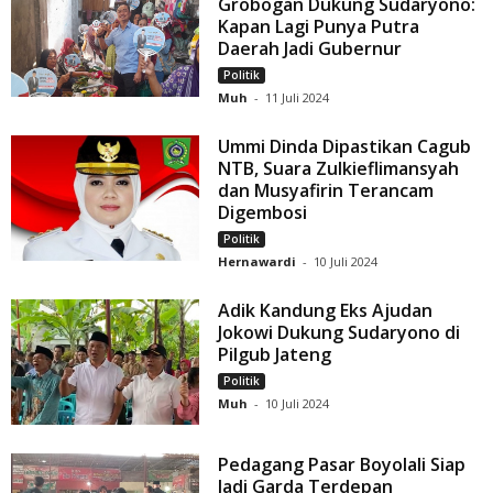
Grobogan Dukung Sudaryono:
Kapan Lagi Punya Putra
Daerah Jadi Gubernur
Politik
Muh
-
11 Juli 2024
Ummi Dinda Dipastikan Cagub
NTB, Suara Zulkieflimansyah
dan Musyafirin Terancam
Digembosi
Politik
Hernawardi
-
10 Juli 2024
Adik Kandung Eks Ajudan
Jokowi Dukung Sudaryono di
Pilgub Jateng
Politik
Muh
-
10 Juli 2024
Pedagang Pasar Boyolali Siap
Jadi Garda Terdepan