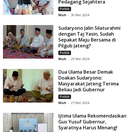
Pedagang Sejahtera
Politik
Muh
-
30 Mei 2024
Sudaryono Jalin Silaturahmi
dengan Taj Yasin, Sudah
Sepakat Maju Bersama di
Pilgub Jateng?
Politik
Muh
-
29 Mei 2024
Dua Ulama Besar Demak
Doakan Sudaryono:
Masyarakat Jateng Terima
Beliau Jadi Gubernur
Politik
Muh
-
27 Mei 2024
Ijtima Ulama Rekomendasikan
Gus Yusuf Gubernur,
Syaratnya Harus Menang!