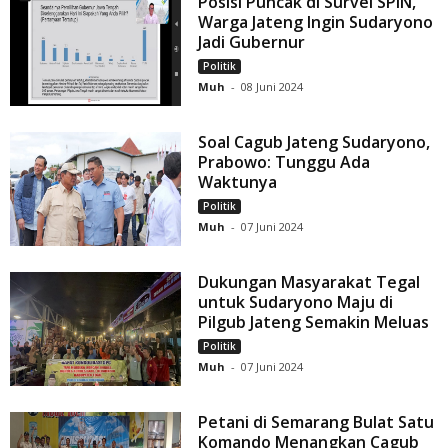
Posisi Puncak di Survei SPIN,
Warga Jateng Ingin Sudaryono
Jadi Gubernur
Politik
Muh
-
08 Juni 2024
Soal Cagub Jateng Sudaryono,
Prabowo: Tunggu Ada
Waktunya
Politik
Muh
-
07 Juni 2024
Dukungan Masyarakat Tegal
untuk Sudaryono Maju di
Pilgub Jateng Semakin Meluas
Politik
Muh
-
07 Juni 2024
Petani di Semarang Bulat Satu
Komando Menangkan Cagub