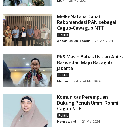
Muh
-
28 Mei 2024
Melki-Natalia Dapat
Rekomendasi PAN sebagai
Cagub-Cawagub NTT
Politik
Antonius Un Taolin
-
25 Mei 2024
PKS Masih Bahas Usulan Anies
Baswedan Maju Bacagub
Jakarta
Politik
Muhammad
-
24 Mei 2024
Komunitas Perempuan
Dukung Penuh Ummi Rohmi
Cagub NTB
Politik
Hernawardi
-
21 Mei 2024