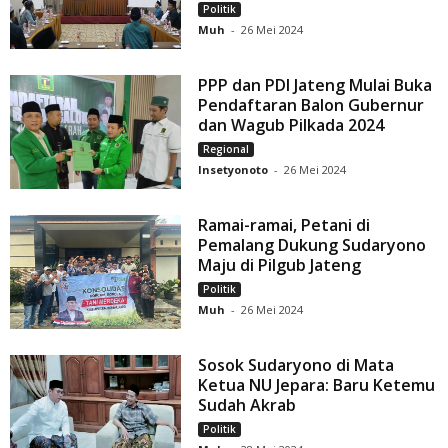
Politik
Muh
-
26 Mei 2024
PPP dan PDI Jateng Mulai Buka
Pendaftaran Balon Gubernur
dan Wagub Pilkada 2024
Regional
Insetyonoto
-
26 Mei 2024
Ramai-ramai, Petani di
Pemalang Dukung Sudaryono
Maju di Pilgub Jateng
Politik
Muh
-
26 Mei 2024
Sosok Sudaryono di Mata
Ketua NU Jepara: Baru Ketemu
Sudah Akrab
Politik