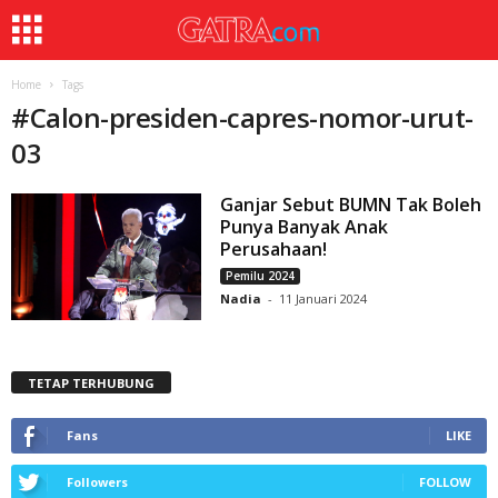
Home
Tags
#
Calon-presiden-capres-nomor-urut-
03
Ganjar Sebut BUMN Tak Boleh
Punya Banyak Anak
Perusahaan!
Pemilu 2024
Nadia
-
11 Januari 2024
TETAP TERHUBUNG
Fans
LIKE
Followers
FOLLOW