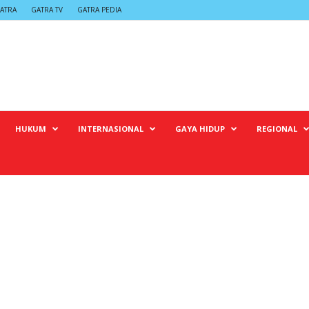
ATRA
GATRA TV
GATRA PEDIA
HUKUM
INTERNASIONAL
GAYA HIDUP
REGIONAL