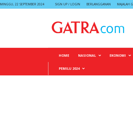
MINGGU, 22 SEPTEMBER 2024
SIGN UP / LOGIN
BERLANGGANAN
MAJALAH G
G
A
T
R
A
HOME
NASIONAL
EKONOMI
PEMILU 2024