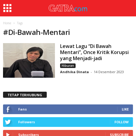
Home
Tags
#
Di-Bawah-Mentari
Lewat Lagu “Di Bawah
Mentari”, Once Kritik Korupsi
yang Menjadi-jadi
Hiburan
Andhika Dinata
-
14 Desember 2023
TETAP TERHUBUNG
Fans
LIKE
Followers
FOLLOW
Subscribers
SUBSCRIBE