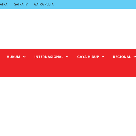
ATRA
GATRA TV
GATRA PEDIA
HUKUM
INTERNASIONAL
GAYA HIDUP
REGIONAL