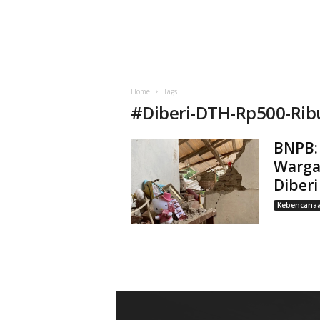
Home
Tags
#
Diberi-DTH-Rp500-Rib
BNPB:
Warga
Diber
Kebencana