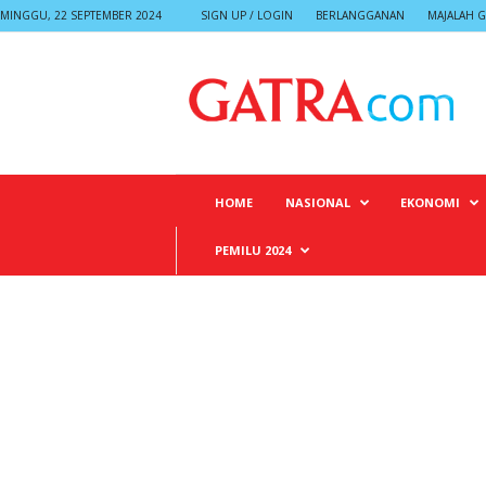
MINGGU, 22 SEPTEMBER 2024
SIGN UP / LOGIN
BERLANGGANAN
MAJALAH G
G
A
T
R
A
HOME
NASIONAL
EKONOMI
PEMILU 2024