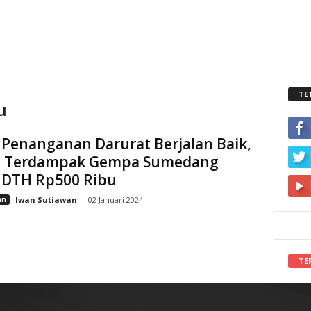
TE
u
 Penanganan Darurat Berjalan Baik,
 Terdampak Gempa Sumedang
i DTH Rp500 Ribu
an
Iwan Sutiawan
-
02 Januari 2024
TE