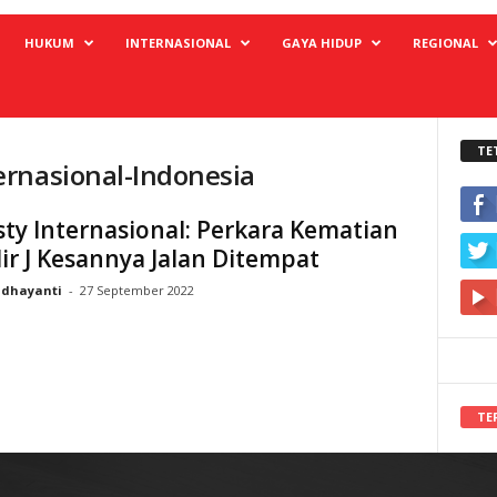
HUKUM
INTERNASIONAL
GAYA HIDUP
REGIONAL
TE
ernasional-Indonesia
y Internasional: Perkara Kematian
ir J Kesannya Jalan Ditempat
idhayanti
-
27 September 2022
TE