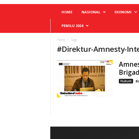
HOME
NASIONAL
EKONOMI
PEMILU 2024
Home
Tags
#
Direktur-Amnesty-Int
Amnest
Brigad
Hukum
R