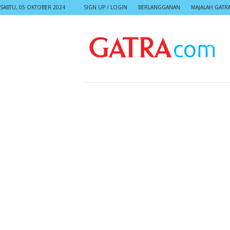
SABTU, 05 OKTOBER 2024
SIGN UP / LOGIN
BERLANGGANAN
MAJALAH GATR
G
A
T
R
A