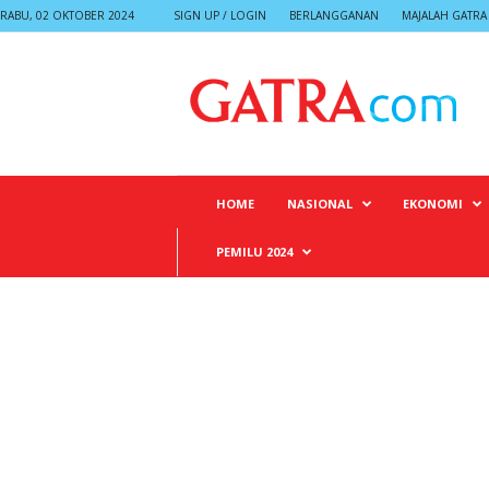
RABU, 02 OKTOBER 2024
SIGN UP / LOGIN
BERLANGGANAN
MAJALAH GATRA
G
A
T
R
A
HOME
NASIONAL
EKONOMI
PEMILU 2024