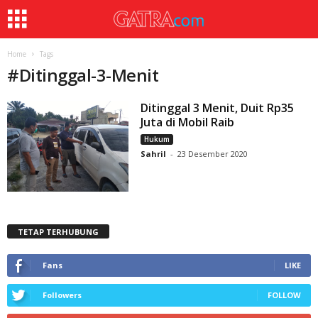
Home
Tags
#
Ditinggal-3-Menit
Ditinggal 3 Menit, Duit Rp35
Juta di Mobil Raib
Hukum
Sahril
-
23 Desember 2020
TETAP TERHUBUNG
Fans
LIKE
Followers
FOLLOW