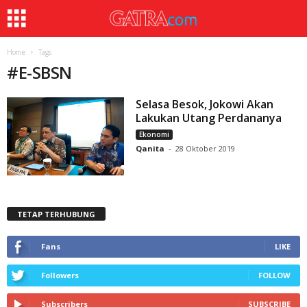
Home
Tags
#
E-SBSN
Selasa Besok, Jokowi Akan
Lakukan Utang Perdananya
Ekonomi
Qanita
-
28 Oktober 2019
TETAP TERHUBUNG
Fans
LIKE
Followers
FOLLOW
Subscribers
SUBSCRIBE