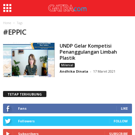
Home
Tags
#
EPPIC
UNDP Gelar Kompetisi
Penanggulangan Limbah
Plastik
Milenial
Andhika Dinata
-
17 Maret 2021
TETAP TERHUBUNG
Fans
LIKE
Followers
FOLLOW
Subscribers
SUBSCRIBE