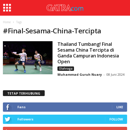
Home
Tags
#
Final-Sesama-China-Tercipta
Thailand Tumbang! Final
Sesama China Tercipta di
Ganda Campuran Indonesia
Open
Olahraga
Muhammad Guruh Nuary
-
08 Juni 2024
TETAP TERHUBUNG
Fans
LIKE
Followers
FOLLOW