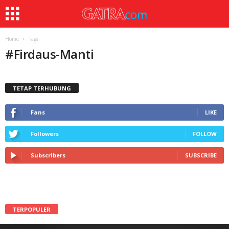
Home
Tags
#
Firdaus-Manti
TETAP TERHUBUNG
Fans
LIKE
Followers
FOLLOW
Subscribers
SUBSCRIBE
TERPOPULER