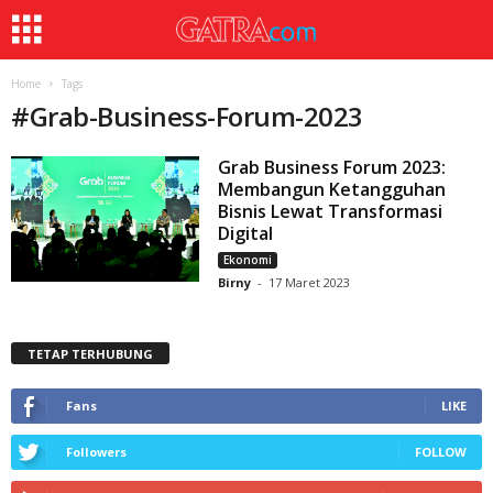
Home
Tags
#
Grab-Business-Forum-2023
Grab Business Forum 2023:
Membangun Ketangguhan
Bisnis Lewat Transformasi
Digital
Ekonomi
Birny
-
17 Maret 2023
TETAP TERHUBUNG
Fans
LIKE
Followers
FOLLOW