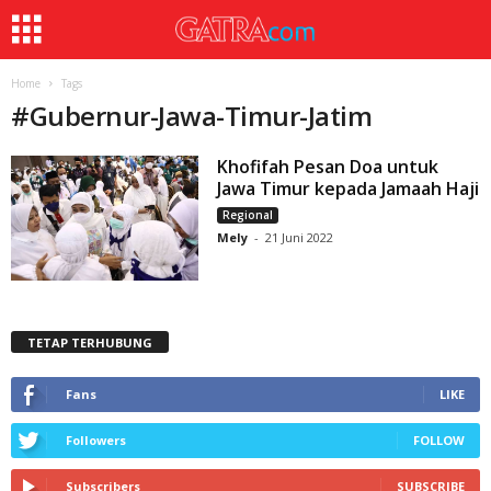
Home
Tags
#
Gubernur-Jawa-Timur-Jatim
Khofifah Pesan Doa untuk
Jawa Timur kepada Jamaah Haji
Regional
Mely
-
21 Juni 2022
TETAP TERHUBUNG
Fans
LIKE
Followers
FOLLOW
Subscribers
SUBSCRIBE