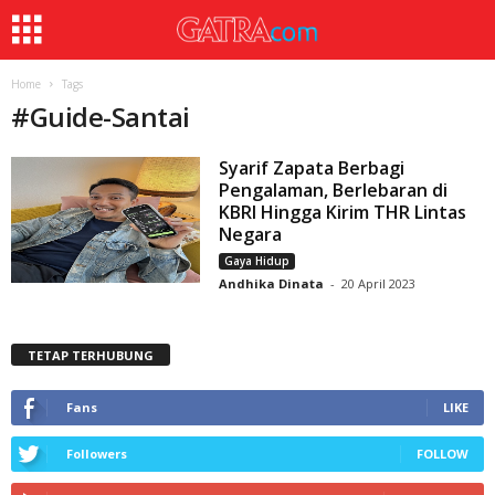
Home
Tags
#
Guide-Santai
Syarif Zapata Berbagi
Pengalaman, Berlebaran di
KBRI Hingga Kirim THR Lintas
Negara
Gaya Hidup
Andhika Dinata
-
20 April 2023
TETAP TERHUBUNG
Fans
LIKE
Followers
FOLLOW