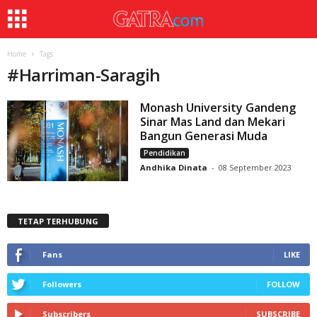
Home
Tags
#
Harriman-Saragih
Monash University Gandeng
Sinar Mas Land dan Mekari
Bangun Generasi Muda
Pendidikan
Andhika Dinata
-
08 September 2023
TETAP TERHUBUNG
Fans
LIKE
Followers
FOLLOW
Subscribers
SUBSCRIBE