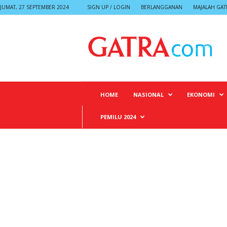
JUMAT, 27 SEPTEMBER 2024
SIGN UP / LOGIN
BERLANGGANAN
MAJALAH GAT
G
A
T
R
A
HOME
NASIONAL
EKONOMI
PEMILU 2024