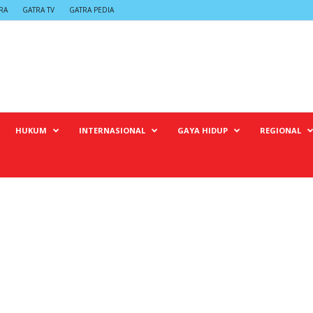
RA
GATRA TV
GATRA PEDIA
HUKUM
INTERNASIONAL
GAYA HIDUP
REGIONAL