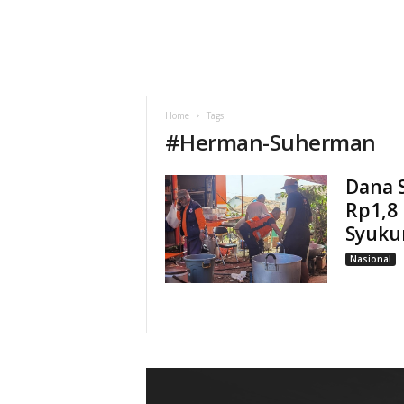
Home
Tags
#
Herman-Suherman
Dana 
Rp1,8 
Syuku
Nasional