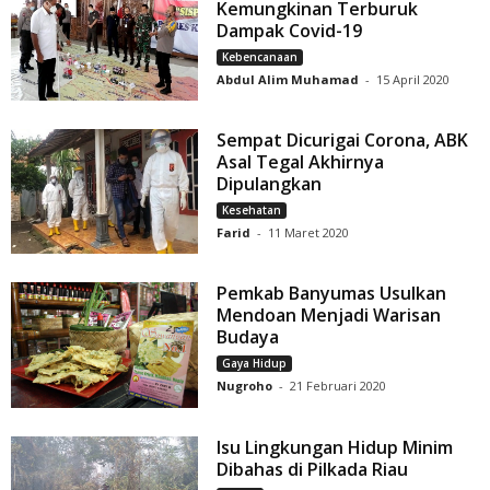
Kemungkinan Terburuk
Dampak Covid-19
Kebencanaan
Abdul Alim Muhamad
-
15 April 2020
Sempat Dicurigai Corona, ABK
Asal Tegal Akhirnya
Dipulangkan
Kesehatan
Farid
-
11 Maret 2020
Pemkab Banyumas Usulkan
Mendoan Menjadi Warisan
Budaya
Gaya Hidup
Nugroho
-
21 Februari 2020
Isu Lingkungan Hidup Minim
Dibahas di Pilkada Riau