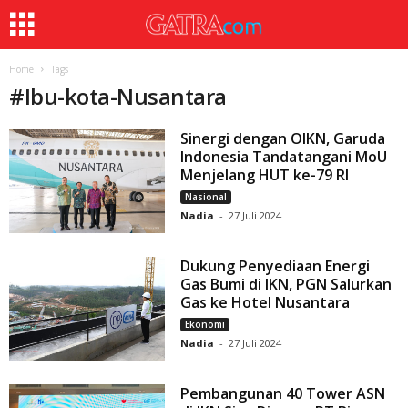
Home
Tags
#
Ibu-kota-Nusantara
Sinergi dengan OIKN, Garuda
Indonesia Tandatangani MoU
Menjelang HUT ke-79 RI
Nasional
Nadia
-
27 Juli 2024
Dukung Penyediaan Energi
Gas Bumi di IKN, PGN Salurkan
Gas ke Hotel Nusantara
Ekonomi
Nadia
-
27 Juli 2024
Pembangunan 40 Tower ASN