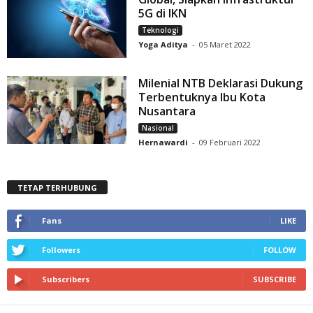
5G di IKN
Teknologi
Yoga Aditya
-
05 Maret 2022
Milenial NTB Deklarasi Dukung
Terbentuknya Ibu Kota
Nusantara
Nasional
Hernawardi
-
09 Februari 2022
TETAP TERHUBUNG
Fans
LIKE
Followers
FOLLOW
Subscribers
SUBSCRIBE