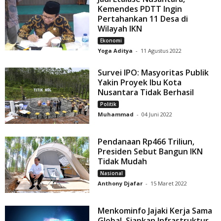
Kemendes PDTT Ingin
Pertahankan 11 Desa di
Wilayah IKN
Ekonomi
Yoga Aditya
-
11 Agustus 2022
Survei IPO: Masyoritas Publik
Yakin Proyek Ibu Kota
Nusantara Tidak Berhasil
Politik
Muhammad
-
04 Juni 2022
Pendanaan Rp466 Triliun,
Presiden Sebut Bangun IKN
Tidak Mudah
Nasional
Anthony Djafar
-
15 Maret 2022
Menkominfo Jajaki Kerja Sama
Global, Siapkan Infrastruktur