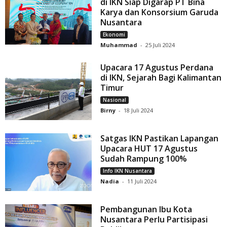
di IKN Siap Digarap PT Bina
Karya dan Konsorsium Garuda
Nusantara
Ekonomi
Muhammad
-
25 Juli 2024
Upacara 17 Agustus Perdana
di IKN, Sejarah Bagi Kalimantan
Timur
Nasional
Birny
-
18 Juli 2024
Satgas IKN Pastikan Lapangan
Upacara HUT 17 Agustus
Sudah Rampung 100%
Info IKN Nusantara
Nadia
-
11 Juli 2024
Pembangunan Ibu Kota
Nusantara Perlu Partisipasi