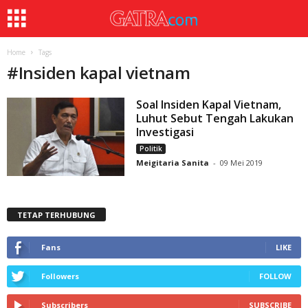
Home
Tags
#
Insiden kapal vietnam
Soal Insiden Kapal Vietnam,
Luhut Sebut Tengah Lakukan
Investigasi
Politik
Meigitaria Sanita
-
09 Mei 2019
TETAP TERHUBUNG
Fans
LIKE
Followers
FOLLOW
Subscribers
SUBSCRIBE