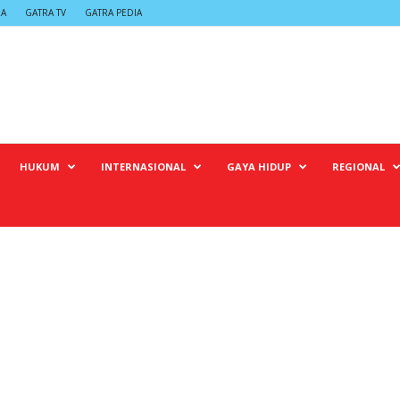
RA
GATRA TV
GATRA PEDIA
HUKUM
INTERNASIONAL
GAYA HIDUP
REGIONAL