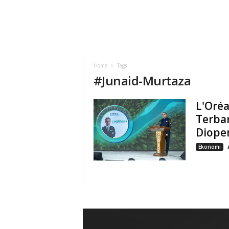
Home
Tags
#
Junaid-Murtaza
L'Oréa
Terba
Diope
Ekonomi