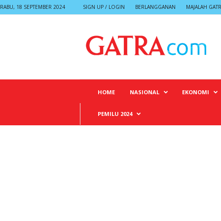
RABU, 18 SEPTEMBER 2024
SIGN UP / LOGIN
BERLANGGANAN
MAJALAH GAT
G
A
T
R
A
HOME
NASIONAL
EKONOMI
PEMILU 2024