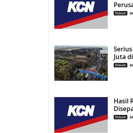
Perus
Hukum
M
Serius
Juta d
Hukum
M
Hasil
Disepa
Hukum
M