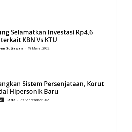
ng Selamatkan Investasi Rp4,6
 terkait KBN Vs KTU
wan Sutiawan
-
18 Maret 2022
ngkan Sistem Persenjataan, Korut
dal Hipersonik Baru
al
Farid
-
29 September 2021