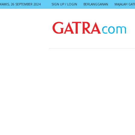
KAMIS, 26 SEPTEMBER 2024
SIGN UP / LOGIN
BERLANGGANAN
MAJALAH GAT
G
A
T
R
A