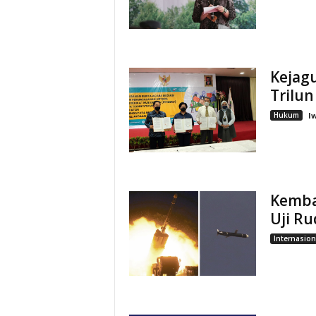
Kejagu
Trilun
Hukum
I
Kemba
Uji Ru
Internasion