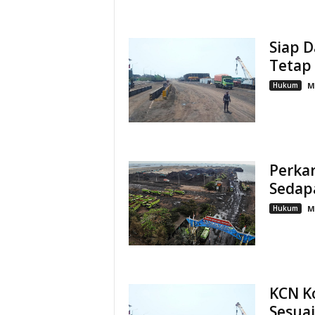
Siap 
Tetap
Hukum
M
Perka
Sedap
Hukum
M
KCN K
Sesua