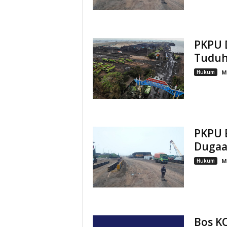
PKPU 
Tuduh
Hukum
M
PKPU 
Dugaa
Hukum
M
Bos KC