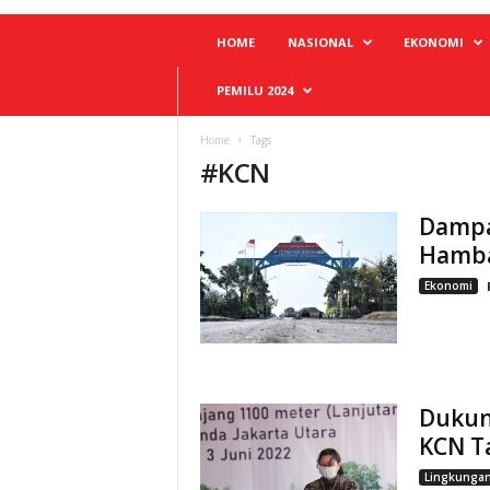
HOME
NASIONAL
EKONOMI
PEMILU 2024
Home
Tags
#
KCN
Dampa
Hambat
Ekonomi
Dukun
KCN T
Lingkunga