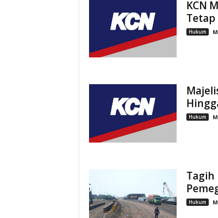
KCN M
Tetap
Hukum
M
Majel
Hingg
Hukum
M
Tagih 
Pemeg
Hukum
M