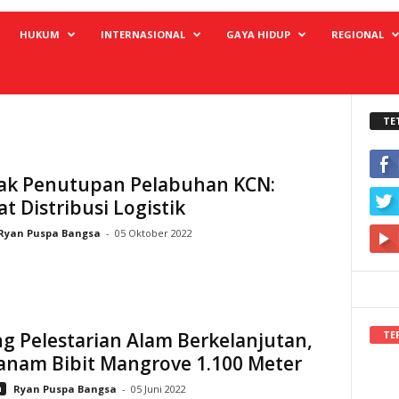
HUKUM
INTERNASIONAL
GAYA HIDUP
REGIONAL
TE
k Penutupan Pelabuhan KCN:
 Distribusi Logistik
Ryan Puspa Bangsa
-
05 Oktober 2022
TE
g Pelestarian Alam Berkelanjutan,
anam Bibit Mangrove 1.100 Meter
n
Ryan Puspa Bangsa
-
05 Juni 2022