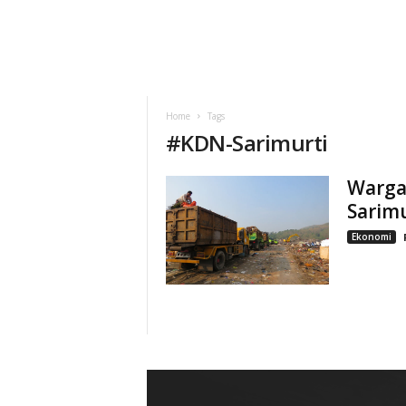
Home
Tags
#
KDN-Sarimurti
Warga
Sarimu
Ekonomi