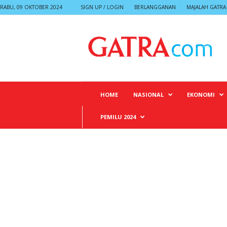
RABU, 09 OKTOBER 2024
SIGN UP / LOGIN
BERLANGGANAN
MAJALAH GATRA
G
A
T
R
A
HOME
NASIONAL
EKONOMI
PEMILU 2024