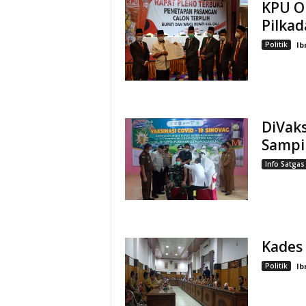
KPU O
Pilkad
Politik
Ib
DiVaks
Sampi
Info Satgas
Kades 
Politik
Ib