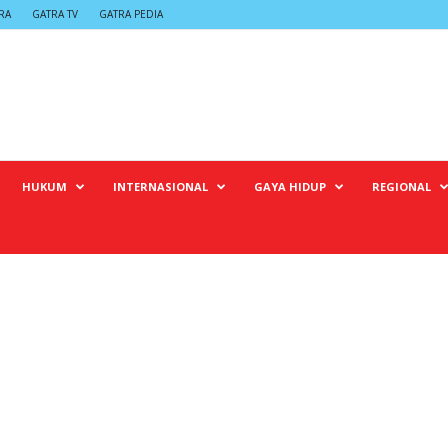
RA
GATRA TV
GATRA PEDIA
HUKUM
INTERNASIONAL
GAYA HIDUP
REGIONAL