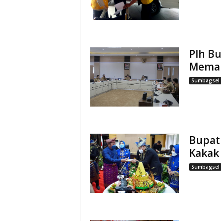
Plh B
Memap
Sumbagsel
Bupat
Kakak
Sumbagsel