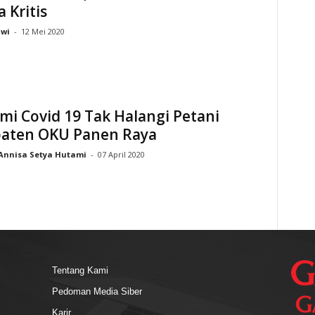
 Kritis
lwi
-
12 Mei 2020
i Covid 19 Tak Halangi Petani
aten OKU Panen Raya
Annisa Setya Hutami
-
07 April 2020
Tentang Kami
Pedoman Media Siber
Karir