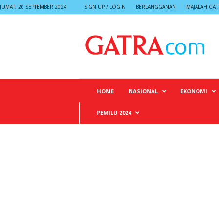
JUMAT, 20 SEPTEMBER 2024
SIGN UP / LOGIN
BERLANGGANAN
MAJALAH GAT
G
A
T
R
A
HOME
NASIONAL
EKONOMI
PEMILU 2024