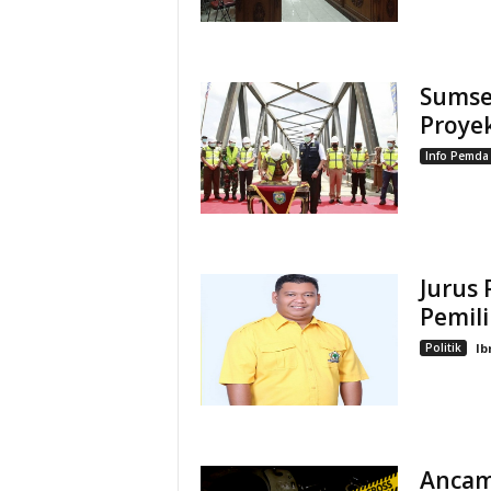
Sumse
Proyek
Info Pemda
Jurus 
Pemil
Politik
Ib
Ancam