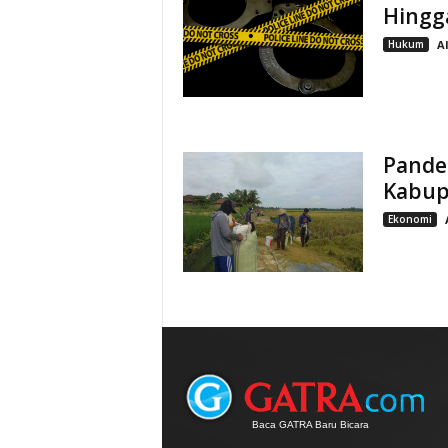
Hingga
Hukum
A
Pandem
Kabup
Ekonomi
Baca GATRA Baru Bicara