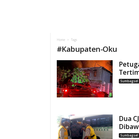
Home
Tags
#
Kabupaten-Oku
Petug
Terti
Sumbagsel
Dua C
Dibaw
Sumbagsel