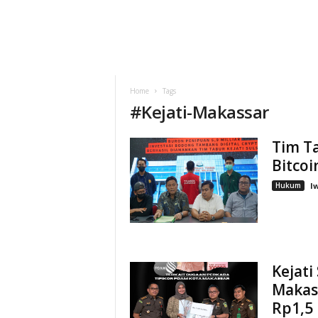
Home
Tags
#
Kejati-Makassar
Tim T
Bitcoi
Hukum
I
Kejati
Makass
Rp1,5 