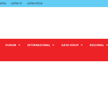
ATRA
GATRA TV
GATRA PEDIA
HUKUM
INTERNASIONAL
GAYA HIDUP
REGIONAL