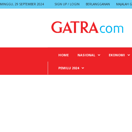
MINGGU, 29 SEPTEMBER 2024
SIGN UP / LOGIN
BERLANGGANAN
MAJALAH G
G
A
T
R
A
HOME
NASIONAL
EKONOMI
PEMILU 2024