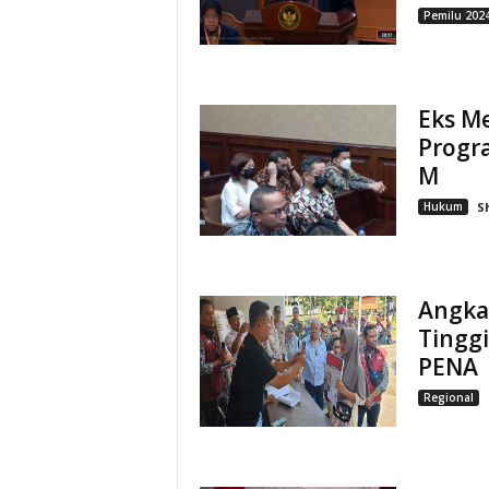
Pemilu 202
Eks Me
Progr
M
Hukum
S
Angka
Tingg
PENA
Regional