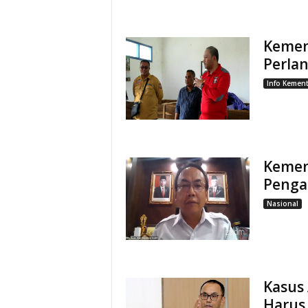
Kemen
Perlan
Info Kement
Kemen
Penga
Nasional
Kasus
Harus