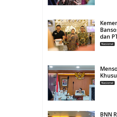
Kemen
Banso
dan P
Nasional
Menso
Khusu
Nasional
BNN R