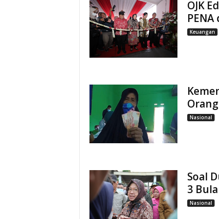
OJK E
PENA 
Keuangan
Kemen
Orang
Nasional
Soal D
3 Bula
Nasional