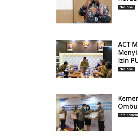
Nasional
ACT Ma
Menyi
Izin P
Nasional
Kemen
Ombu
Info Kement