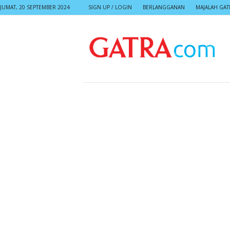
JUMAT, 20 SEPTEMBER 2024
SIGN UP / LOGIN
BERLANGGANAN
MAJALAH GAT
G
A
T
R
A