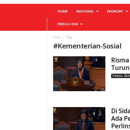
HOME
NASIONAL
EKONOMI
PEMILU 2024
Home
Tags
#
Kementerian-Sosial
Risma
Turun 
Pemilu 202
Di Sid
Ada P
Perli