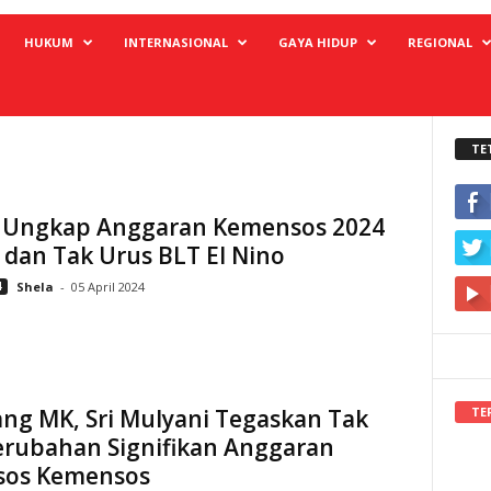
HUKUM
INTERNASIONAL
GAYA HIDUP
REGIONAL
TE
 Ungkap Anggaran Kemensos 2024
dan Tak Urus BLT El Nino
4
Shela
-
05 April 2024
TE
ang MK, Sri Mulyani Tegaskan Tak
erubahan Signifikan Anggaran
nsos Kemensos