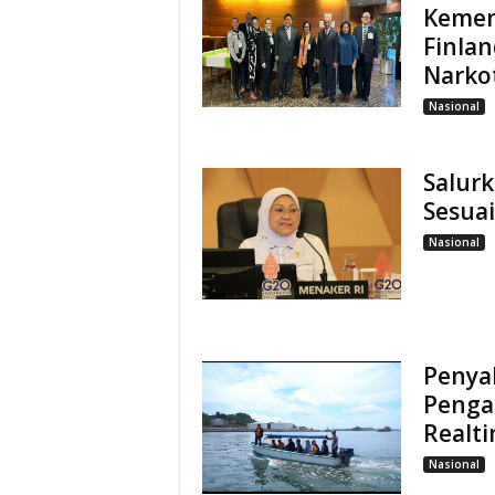
Kemen
Finlan
Narko
Nasional
Salur
Sesua
Nasional
Penya
Penga
Realt
Nasional