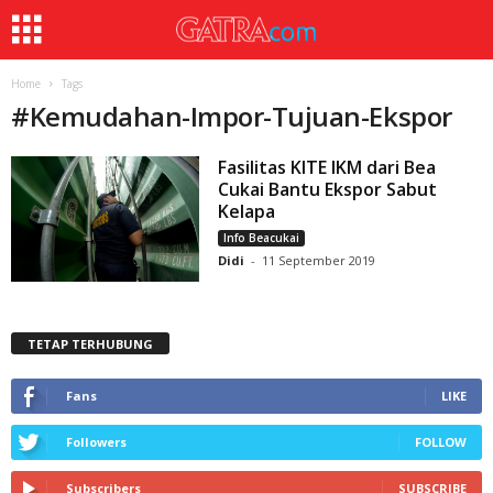
Home
Tags
#
Kemudahan-Impor-Tujuan-Ekspor
Fasilitas KITE IKM dari Bea
Cukai Bantu Ekspor Sabut
Kelapa
Info Beacukai
Didi
-
11 September 2019
TETAP TERHUBUNG
Fans
LIKE
Followers
FOLLOW
Subscribers
SUBSCRIBE