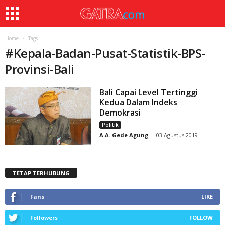
Home
Tags
#
Kepala-Badan-Pusat-Statistik-BPS-
Provinsi-Bali
Bali Capai Level Tertinggi
Kedua Dalam Indeks
Demokrasi
Politik
A.A. Gede Agung
-
03 Agustus 2019
TETAP TERHUBUNG
Fans
LIKE
Followers
FOLLOW