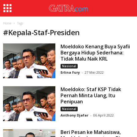
Home
Tags
#
Kepala-Staf-Presiden
Moeldoko Kenang Buya Syafii
Bergaya Hidup Sederhana:
Tidak Malu Naik KRL
Nasional
Erlina Fury
-
27 Mei 2022
Moeldoko: Staf KSP Tidak
Pernah Minta Uang, Itu
Penipuan
Nasional
Anthony Djafar
-
06 April 2022
Beri Pesan ke Mahasiswa,