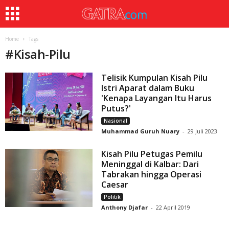
Home
Tags
#
Kisah-Pilu
Telisik Kumpulan Kisah Pilu
Istri Aparat dalam Buku
'Kenapa Layangan Itu Harus
Putus?'
Nasional
Muhammad Guruh Nuary
-
29 Juli 2023
Kisah Pilu Petugas Pemilu
Meninggal di Kalbar: Dari
Tabrakan hingga Operasi
Caesar
Politik
Anthony Djafar
-
22 April 2019