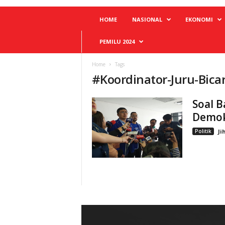
HOME
NASIONAL
EKONOMI
PEMILU 2024
Home
Tags
#
Koordinator-Juru-Bica
Soal 
Demok
Politik
Ji