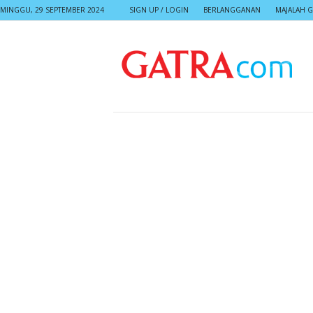
MINGGU, 29 SEPTEMBER 2024
SIGN UP / LOGIN
BERLANGGANAN
MAJALAH G
G
A
T
R
A