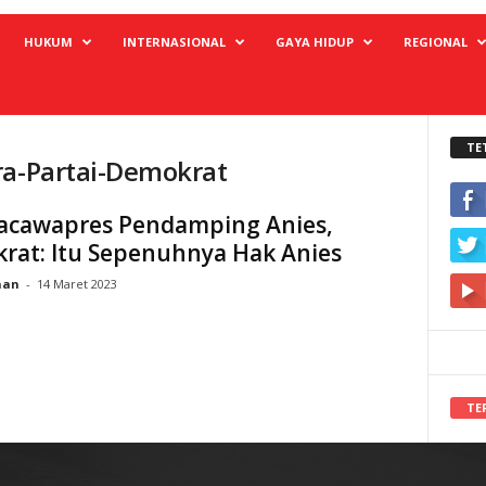
HUKUM
INTERNASIONAL
GAYA HIDUP
REGIONAL
TE
ra-Partai-Demokrat
Bacawapres Pendamping Anies,
rat: Itu Sepenuhnya Hak Anies
han
-
14 Maret 2023
TE