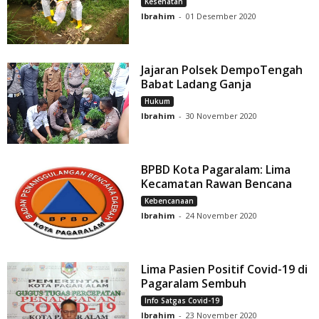
Kesehatan
Ibrahim
-
01 Desember 2020
Jajaran Polsek DempoTengah
Babat Ladang Ganja
Hukum
Ibrahim
-
30 November 2020
BPBD Kota Pagaralam: Lima
Kecamatan Rawan Bencana
Kebencanaan
Ibrahim
-
24 November 2020
Lima Pasien Positif Covid-19 di
Pagaralam Sembuh
Info Satgas Covid-19
Ibrahim
-
23 November 2020