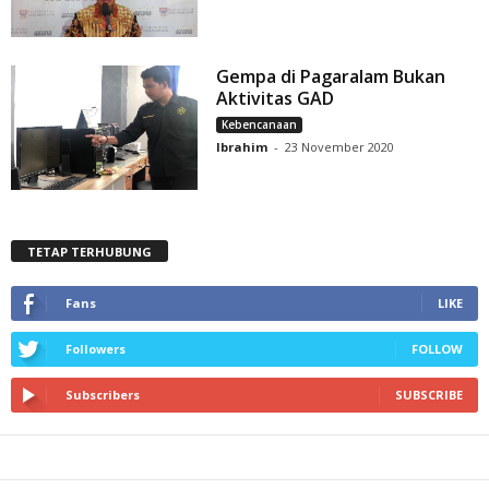
Gempa di Pagaralam Bukan
Aktivitas GAD
Kebencanaan
Ibrahim
-
23 November 2020
TETAP TERHUBUNG
Fans
LIKE
Followers
FOLLOW
Subscribers
SUBSCRIBE