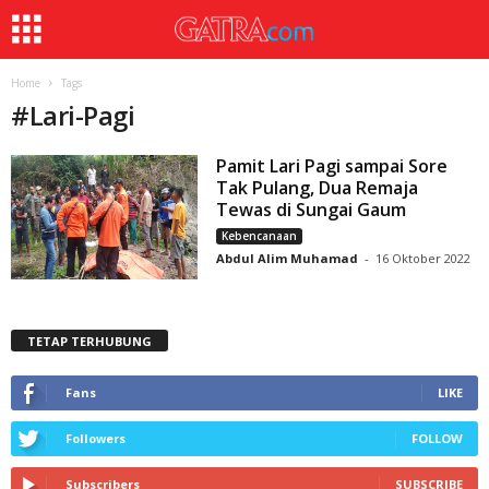
Home
Tags
#
Lari-Pagi
Pamit Lari Pagi sampai Sore
Tak Pulang, Dua Remaja
Tewas di Sungai Gaum
Kebencanaan
Abdul Alim Muhamad
-
16 Oktober 2022
TETAP TERHUBUNG
Fans
LIKE
Followers
FOLLOW
Subscribers
SUBSCRIBE