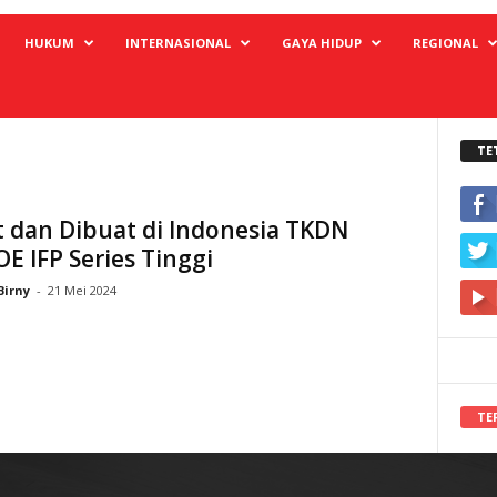
HUKUM
INTERNASIONAL
GAYA HIDUP
REGIONAL
TE
t dan Dibuat di Indonesia TKDN
 IFP Series Tinggi
Birny
-
21 Mei 2024
TE