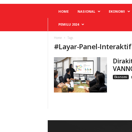
HOME
NASIONAL
EKONOMI
PEMILU 2024
Home
Tags
#
Layar-Panel-Interaktif
Diraki
VANNOE
Ekonomi