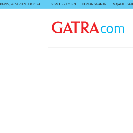
KAMIS, 26 SEPTEMBER 2024
SIGN UP / LOGIN
BERLANGGANAN
MAJALAH GAT
G
A
T
R
A